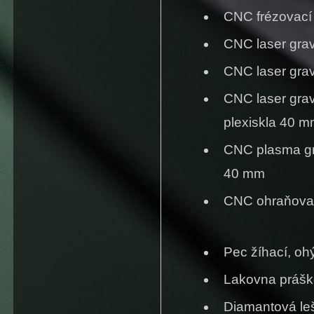
CNC frézovací 
CNC laser grav
CNC laser grav
CNC laser grav
plexiskla 40 
CNC plasma gra
40 mm
CNC ohraňovac
Pec žíhací, o
Lakovna prášk
Diamantová le