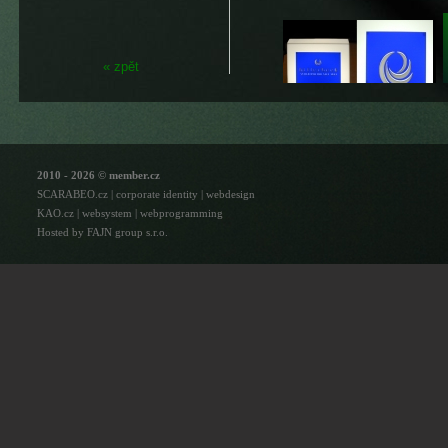
« zpět
2010 - 2026 © member.cz
SCARABEO.cz | corporate identity | webdesign
KAO.cz | websystem | webprogramming
Hosted by FAJN group s.r.o.